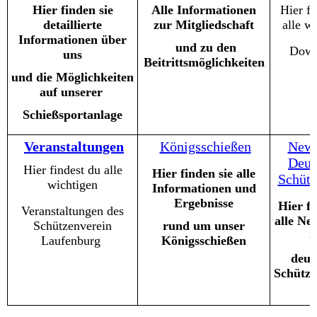
Hier
finden sie
Alle Informationen
Hier fi
detaillierte
zur Mitgliedschaft
alle w
Informationen über
und zu den
Down
uns
Beitrittsmöglichkeiten
und die Möglichkeiten
auf unserer
Schießsportanlage
Veranstaltungen
Königsschießen
New
Deut
Hier findest du alle
Hier
finden sie alle
Schüt
wichtigen
Informationen und
Ergebnisse
Hier fi
Veranstaltungen des
alle Ne
Schützenverein
rund um unser
d
Laufenburg
Königsschießen
deut
Schütz