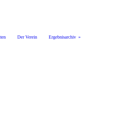
iten
Der Verein
Ergebnisarchiv